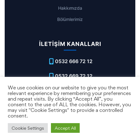
Hakkımızda
Bölümlerimiz
İLETIŞIM KANALLARI
0532 666 72 12
0532 669 72 12
We use cookies on our website to give you the most
info@bingolbilimteknikkoleji.com
relevant experience by remembering your preferences
and repeat visits. By clicking “Accept All”, you
consent to the use of ALL the cookies. However, you
may visit "Cookie Settings" to provide a controlled
consent.
Cookie Settings
Accept All
© 2021 Bingöl Bilim Teknik Koleji. Tüm Hakları Saklıdır.